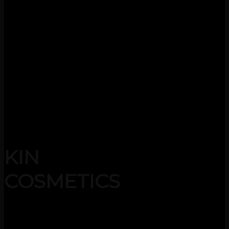
KIN
COSMETICS
Zoekt u een mooie complete
professionele kleur en