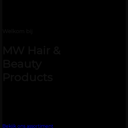
Welkom bij
MW Hair &
Beauty
Products
Wij zijn totaal leverancier voor
de kapper & beauty branche.
We leveren een uitgebreid
assortiment producten en tools.
Bekijk ons assortiment