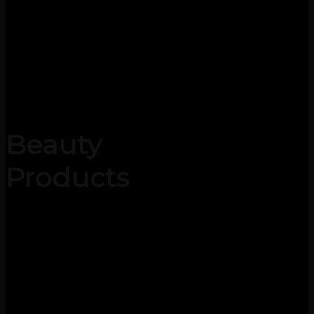
Beauty
Products
Naast een groot assortiment
voor de kapper hebben wij ook
een assortiment nagel en
beauty producten.
o.a. Florence Nails en CND Nails,
Tanning producten van Marc
Inbane, wimper en wenkbrauw