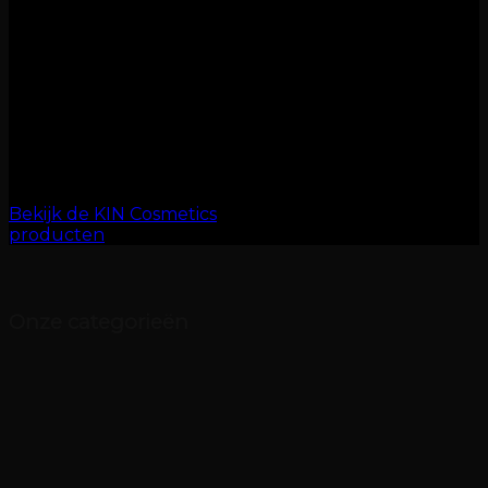
haarverzorging lijn, dan is KIN
misschien iets voor u.
Wij zijn de Exclusieve importeur
voor Nederland. KIN is een
Spaans merk van een
familiebedrijf uit de Costa Brava.
Heeft u interesse dan komen wij
graag langs om ons voor te
stellen.
Bekijk de KIN Cosmetics
producten
Onze categorieën