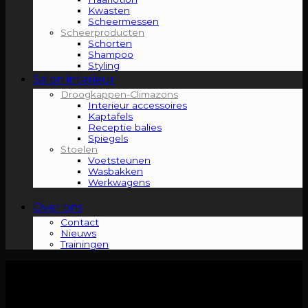
Kwasten
Scheermessen
Scheerproducten
Schorten
Shampoo
Styling
Salon interieur
Droogkappen-Climazons
Interieur accessoires
Kaptafels
Receptie balies
Spiegels
Stoelen
Voetsteunen
Wasbakken
Werkwagens
Over ons
Contact
Nieuws
Trainingen