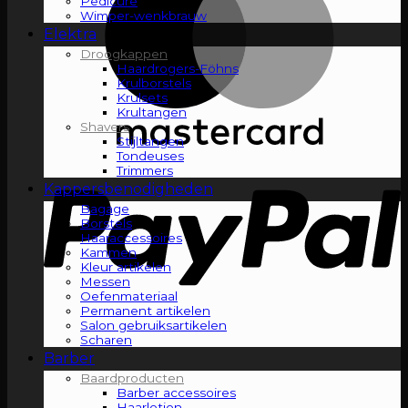
Pedicure
Wimper-wenkbrauw
Elektra
Droogkappen
Haardrogers-Föhns
Krulborstels
Krulsets
Krultangen
Shavers
Stijltangen
Tondeuses
Trimmers
Kappersbenodigheden
Bagage
Borstels
Haaraccessoires
Kammen
Kleur artikelen
Messen
Oefenmateriaal
Permanent artikelen
Salon gebruiksartikelen
Scharen
Barber
Baardproducten
Barber accessoires
Haarlotion