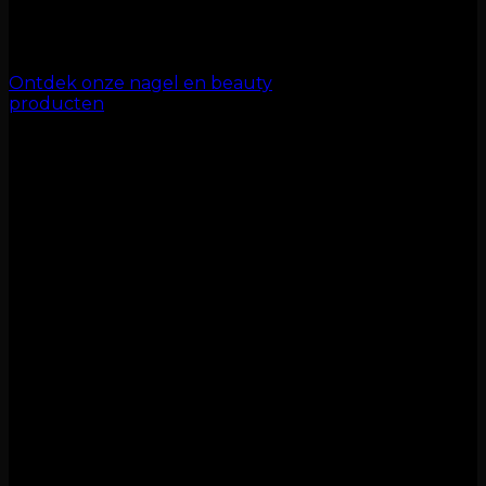
producten van
Refectocil en Jellz en make-up
van Golden Rose.
Ontdek onze nagel en beauty
producten