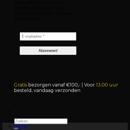
nieuwsbrief om op de
hoogte te blijven van
aanbiedingen en nieuwe
producten.
Gratis
bezorgen vanaf €100,- | Voor
13.00 uur
besteld, vandaag verzonden
Zoeken
naar:
home