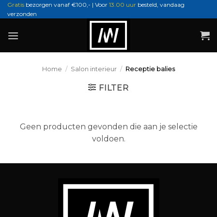
Ga
Gratis
bezorgen vanaf €100,- | Voor
13.00 uur
besteld, vandaag
verzonden
naar
inhoud
Home
/
Salon interieur
/
Receptie balies
FILTER
Geen producten gevonden die aan je selectie
voldoen.