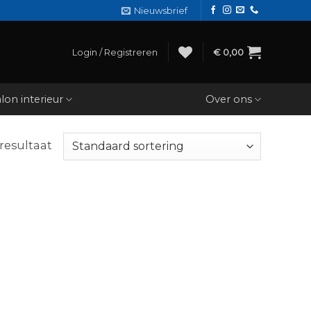
Nieuwsbrief
Login / Registreren
€
0,00
lon interieur
Over ons
resultaat