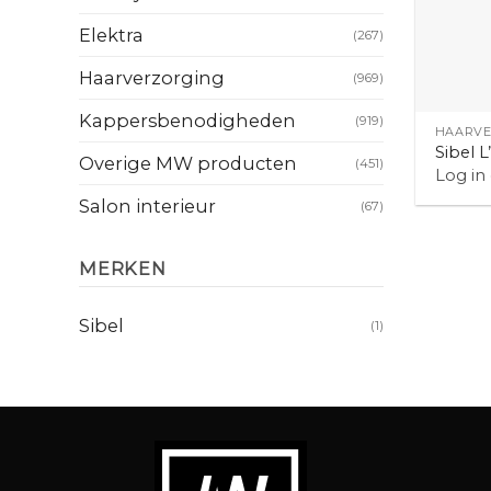
Elektra
(267)
Haarverzorging
(969)
+
Kappersbenodigheden
(919)
HAARVE
Sibel L
Overige MW producten
(451)
Log in
Salon interieur
(67)
MERKEN
Sibel
(1)