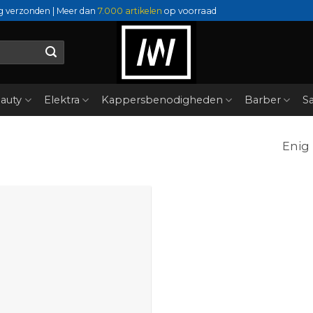
g verzonden | Meer dan
7.000 artikelen
op voorraad
auty
Elektra
Kappersbenodigheden
Barber
Sa
Enig 