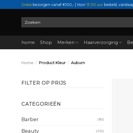
Ga
Gratis
bezorgen vanaf €100,- | Voor
13.00 uur
besteld, vandaa
naar
inhoud
Zoeken
naar:
home
Shop
Merken
Haarverzorging
Be
Home
/
Product Kleur
/
Auburn
FILTER OP PRIJS
Min.
Max.
prijs
prijs
CATEGORIEËN
Barber
(161)
Beauty
(412)