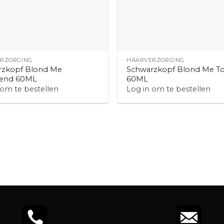
+
RZORGING
HAARVERZORGING
rzkopf Blond Me
Schwarzkopf Blond Me T
lend 60ML
60ML
 om te bestellen
Log in om te bestellen