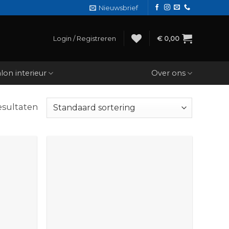
Nieuwsbrief
Login / Registreren
€
0,00
lon interieur
Over ons
esultaten