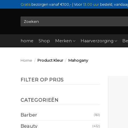
Ga
Gratis
bezorgen vanaf €100,- | Voor
13.00 uur
besteld, vandaa
naar
inhoud
Zoeken
naar:
home
Shop
Merken
Haarverzorging
Be
Home
/
Product Kleur
/
Mahogany
FILTER OP PRIJS
Min.
Max.
prijs
prijs
CATEGORIEËN
Barber
(161)
Beauty
(412)