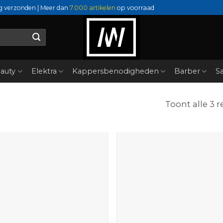
g verzonden | Meer dan
7.000 artikelen
op voorraad
auty
Elektra
Kappersbenodigheden
Barber
Sa
Toont alle 3 r