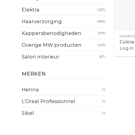
Elektra
(267)
Haarverzorging
(969)
+
Kappersbenodigheden
(919)
HAARVE
Color
Overige MW producten
(451)
Log in
Salon interieur
(67)
MERKEN
Henna
(1)
L’Oreal Professionnel
(1)
Sibel
(1)