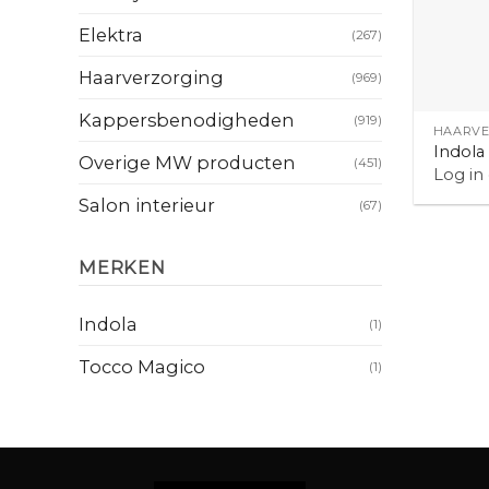
Elektra
(267)
Haarverzorging
(969)
+
Kappersbenodigheden
(919)
HAARVE
Indola
Overige MW producten
(451)
Log in
Salon interieur
(67)
MERKEN
Indola
(1)
Tocco Magico
(1)