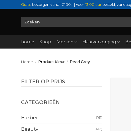
Ga
Gratis
bezorgen vanaf €100,- | Voor
13.00 uur
besteld, vandaa
naar
inhoud
Zoeken
naar:
home
Shop
Merken
Haarverzorging
Be
Home
/
Product Kleur
/
Pearl Grey
FILTER OP PRIJS
Min.
Max.
prijs
prijs
CATEGORIEËN
Barber
(161)
Beauty
(412)