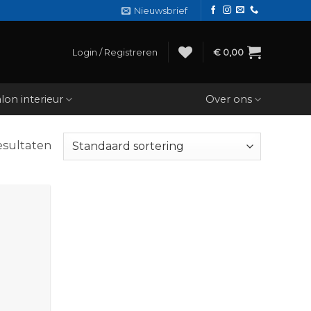
Nieuwsbrief
Login / Registreren
€
0,00
lon interieur
Over ons
esultaten