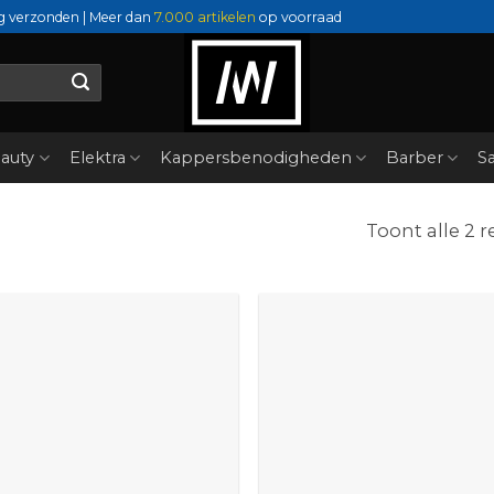
g verzonden | Meer dan
7.000 artikelen
op voorraad
auty
Elektra
Kappersbenodigheden
Barber
Sa
Toont alle 2 r