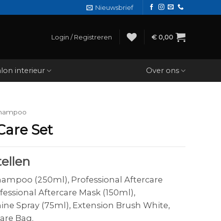
Nieuwsbrief
Login / Registreren
€
0,00
lon interieur
Over ons
hampoo
Care Set
ellen
hampoo (250ml), Professional Aftercare
fessional Aftercare Mask (150ml),
hine Spray (75ml), Extension Brush White,
are Bag.