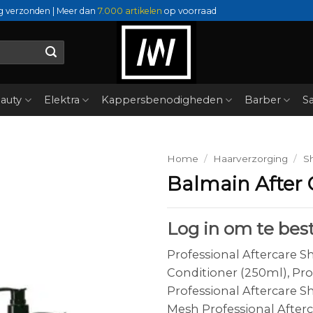
g verzonden | Meer dan
7.000 artikelen
op voorraad
auty
Elektra
Kappersbenodigheden
Barber
Sa
Home
/
Haarverzorging
/
S
Balmain After 
Log in om te best
Professional Aftercare S
Conditioner (250ml), Pro
Professional Aftercare S
Mesh Professional Afterc