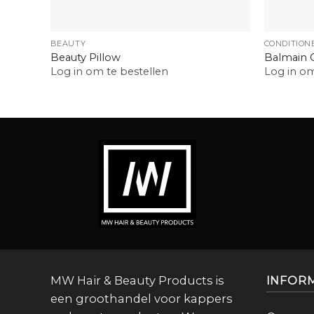
+
+
BEAUTY
CONDITION
Beauty Pillow
Balmain 
Log in om te bestellen
Log in om
MW Hair & Beauty Products is
INFOR
een groothandel voor kappers