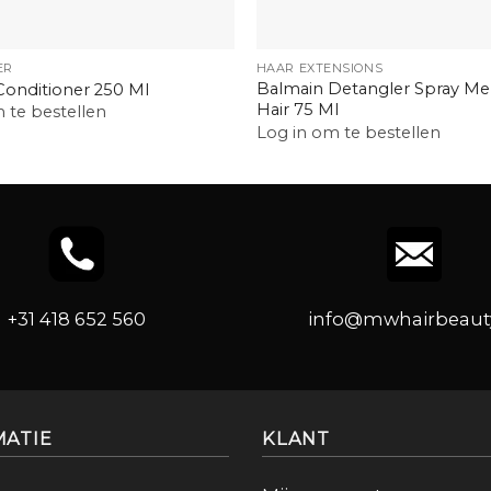
+
ER
HAAR EXTENSIONS
Balmain Detangler Spray M
Conditioner 250 Ml
Hair 75 Ml
 te bestellen
Log in om te bestellen
+31 418 652 560
info@mwhairbeauty
MATIE
KLANT