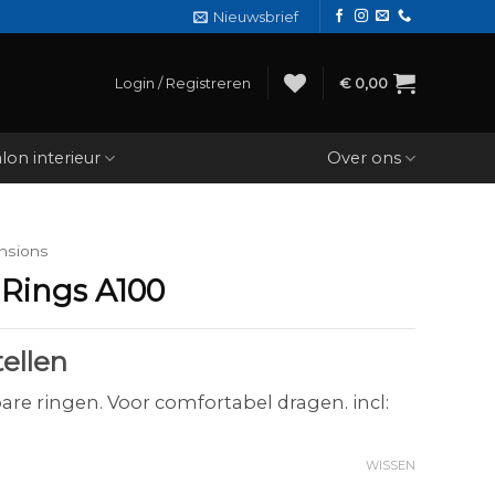
Nieuwsbrief
Login / Registreren
€
0,00
lon interieur
Over ons
nsions
Rings A100
ellen
are ringen. Voor comfortabel dragen. incl:
WISSEN