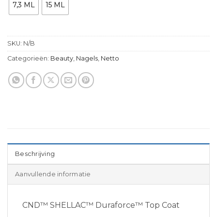
7,3 ML
15 ML
SKU:
N/B
Categorieën:
Beauty
,
Nagels
,
Netto
Beschrijving
Aanvullende informatie
CND™ SHELLAC™ Duraforce™ Top Coat