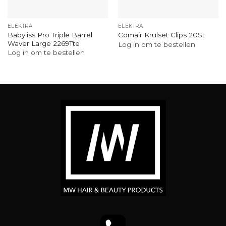
ELEKTRA
ELEKTRA
Babyliss Pro Triple Barrel
Comair Krulset Clips 20St
Waver Large 2269Tte
Log in om te bestellen
Log in om te bestellen