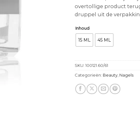
overtollige product teru
druppel uit de verpakkin
Inhoud
15 ML
45 ML
SKU:
100121.60/61
Categorieën:
Beauty
,
Nagels