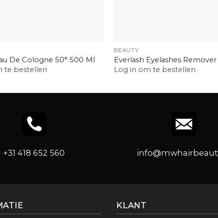
+
BEAUTY
au De Cologne 50° 500 Ml
Everlash Eyelashes Remover
 te bestellen
Log in om te bestellen
+31 418 652 560
info@mwhairbeauty
MATIE
KLANT