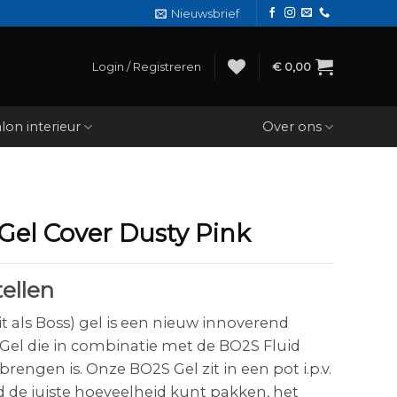
Nieuwsbrief
Login / Registreren
€
0,00
lon interieur
Over ons
Gel Cover Dusty Pink
ellen
t als Boss) gel is een nieuw innoverend
l Gel die in combinatie met de BO2S Fluid
brengen is. Onze BO2S Gel zit in een pot i.p.v.
ijd de juiste hoeveelheid kunt pakken, het