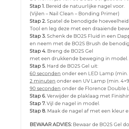
Stap 1.
Bereid de natuurlijke nagel voor.
(Vijlen – Nail Clean – Bonding Primer)
Stap 2.
Spatel de benodigde hoeveelheid
Tool en leg deze met een draaiende bew
Stap 3.
Schenk de BO2S Fluid in een Dap
en neem met de BO2S Brush de benodig
Stap 4.
Breng de BO2S Gel
met een drukkende beweging in model.
Stap 5.
Hard de BO2S Gel uit:
60 seconden
onder een LED Lamp (min. 
2 minuten
onder een UV Lamp (min. 4×9
90 seconden
onder de Florence Double 
Stap 6.
Verwijder de plaklaag met Finish
Stap 7.
Vijl de nagel in model.
Stap 8.
Maak de nagel af met een kleur en
BEWAAR ADVIES:
Bewaar de BO2S Gel don