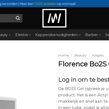
g verzonden | Meer dan
7.000 artikelen
op voorraad
auty
Elektra
Kappersbenodigheden
Barber
Sa
Home
/
Beauty
/
Nagels
Florence Bo2S 
Log in om te best
De BO2S Gel (spreek je ui
product. Het is een Acry
makkelijk en snel aan te 
in een tube, zodat je alt