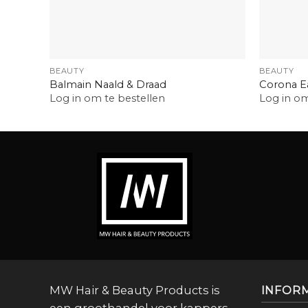
+
+
BEAUTY
BEAUTY
Balmain Naald & Draad
Corona E
Log in om te bestellen
Log in om
MW Hair & Beauty Products is
INFOR