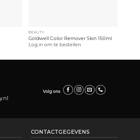
+
+
BEAUTY
BEAUTY
Goldwell Color Remover Skin 150ml
Balmai
Log in om te bestellen
Log in
Volg ons
.nl
CONTACTGEGEVENS