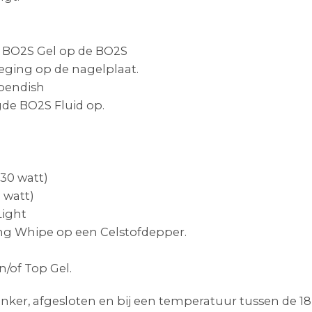
 BO2S Gel op de BO2S
eging op de nagelplaat.
pendish
de BO2S Fluid op.
30 watt)
 watt)
Light
ing Whipe op een Celstofdepper.
/of Top Gel.
ker, afgesloten en bij een temperatuur tussen de 1