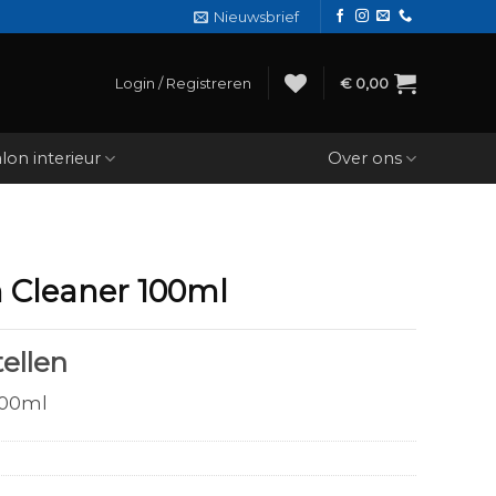
Nieuwsbrief
Login / Registreren
€
0,00
lon interieur
Over ons
 Cleaner 100ml
ellen
100ml