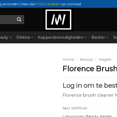
g verzonden | Meer dan
7.000 artikelen
op voorraad
auty
Elektra
Kappersbenodigheden
Barber
Sa
Home
/
Beauty
/
Nagels
Florence Brush
Log in om te best
Florence brush cleaner 
SKU:
100173.45
Categorieën:
Beauty
,
Nagels