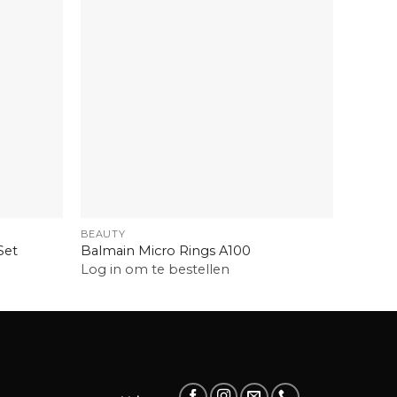
+
+
BEAUTY
BEAUTY
Set
Balmain Micro Rings A100
Everla
Log in om te bestellen
Log in