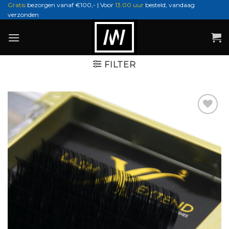
Ga
Gratis
bezorgen vanaf €100,- | Voor
13.00 uur
besteld, vandaag
verzonden
naar
inhoud
FILTER