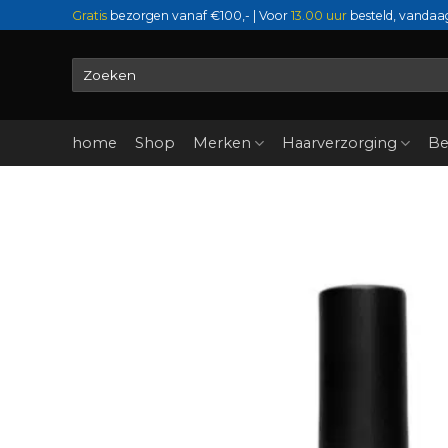
Ga
Gratis
bezorgen vanaf €100,- | Voor
13.00 uur
besteld, vandaa
naar
inhoud
Zoeken
naar:
home
Shop
Merken
Haarverzorging
Be