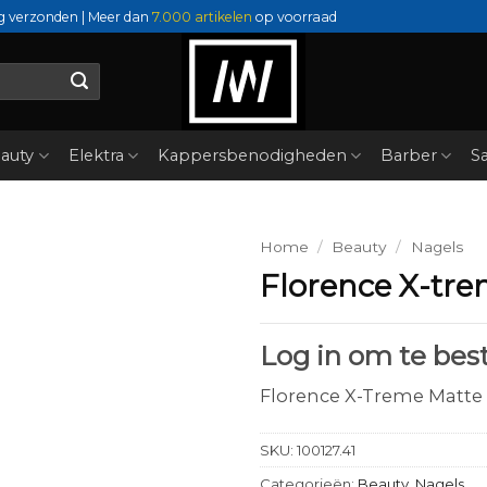
g verzonden | Meer dan
7.000 artikelen
op voorraad
auty
Elektra
Kappersbenodigheden
Barber
Sa
Home
/
Beauty
/
Nagels
Florence X-tre
Log in om te best
Florence X-Treme Matte
SKU:
100127.41
Categorieën:
Beauty
,
Nagels