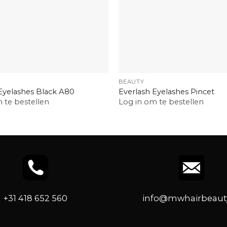
+
BEAUTY
Eyelashes Black A80
Everlash Eyelashes Pincet
 te bestellen
Log in om te bestellen
+31 418 652 560
info@mwhairbeauty