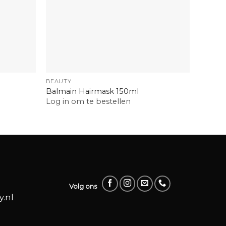
+
+
BEAUTY
BEAUTY
Balmain Hairmask 150ml
Balmai
Log in om te bestellen
Log in
Volg ons
.nl