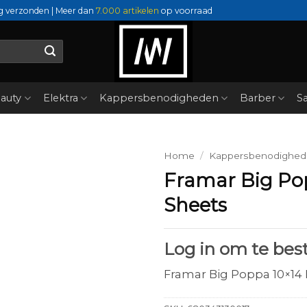
g verzonden | Meer dan
7.000 artikelen
op voorraad
auty
Elektra
Kappersbenodigheden
Barber
Sa
Home
/
Kappersbenodighe
Framar Big Pop
Sheets
Log in om te best
Framar Big Poppa 10×14 