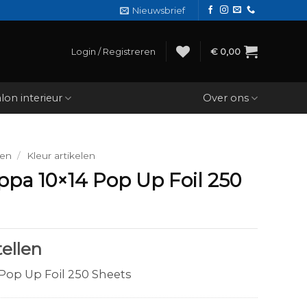
Nieuwsbrief
Login / Registreren
€
0,00
lon interieur
Over ons
den
/
Kleur artikelen
pa 10×14 Pop Up Foil 250
ellen
Pop Up Foil 250 Sheets