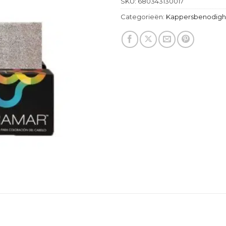
SKU:
680343130017
Categorieën:
Kappersbenodig