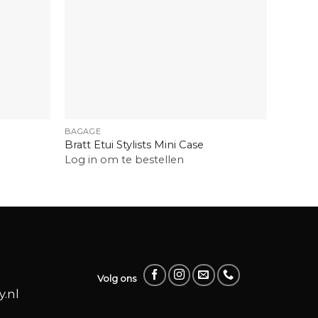
+
+
BAGAGE
BORSTE
Bratt Etui Stylists Mini Case
Bezouw
Log in om te bestellen
Log in
Volg ons
.nl