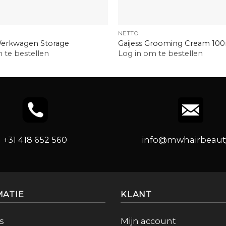
+
NETTO
erkwagen Storage
Gaijess Grooming Cream 10
 te bestellen
Log in om te bestellen
+31 418 652 560
info@mwhairbeauty
MATIE
KLANT
s
Mijn account