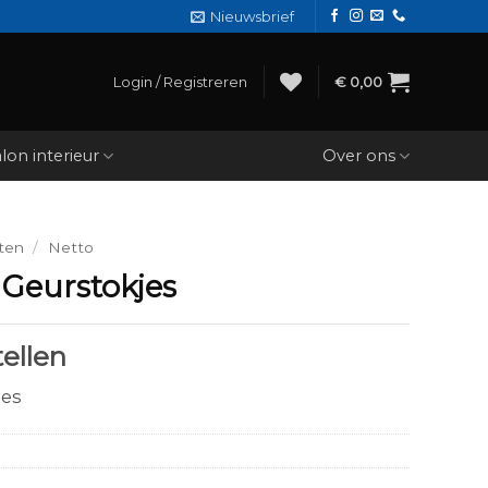
Nieuwsbrief
Login / Registreren
€
0,00
lon interieur
Over ons
ten
/
Netto
 Geurstokjes
ellen
jes