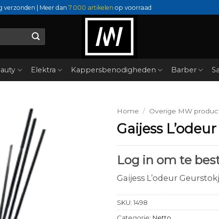
g verzonden | Meer dan
7.000 artikelen
op voorraad
auty
Elektra
Kappersbenodigheden
Barber
Sa
Home
/
Overige MW produc
Gaijess L’odeur
Log in om te best
Gaijess L’odeur Geurstok
SKU:
1498
Categorie:
Netto