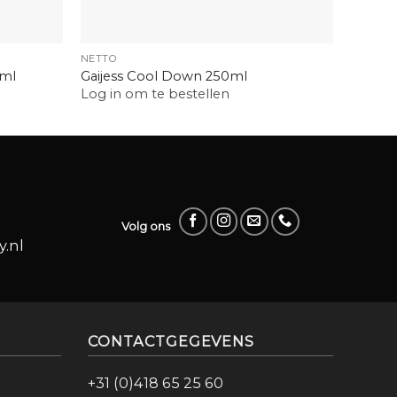
+
+
NETTO
HAARVE
0ml
Gaijess Cool Down 250ml
Fudge 
Log in om te bestellen
Log in
Volg ons
.nl
CONTACTGEGEVENS
+31 (0)418 65 25 60