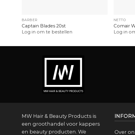
+
+
BARBER
NETTO
Captain Blades 20st
Comair W
Log in om te bestellen
Log in om
MW Hair & Beauty Products is
INFOR
een groothandel voor kappers
en beauty producten. We
Over on