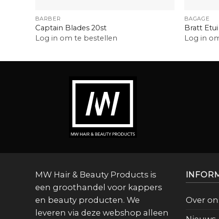
+
+
BARBER
BAGAGE
Captain Blades 20st
Bratt Etui
Log in om te bestellen
Log in om
MW Hair & Beauty Products is
INFOR
een groothandel voor kappers
en beauty producten. We
Over on
leveren via deze webshop alleen