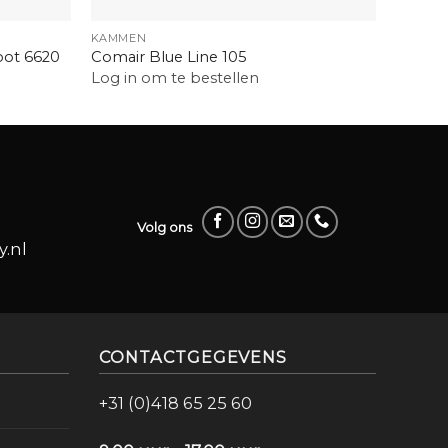
+
+
KAMMEN
BORSTE
oot 6620
Comair Blue Line 105
Balmai
Log in om te bestellen
Log in
Volg ons
.nl
CONTACTGEGEVENS
+31 (0)418 65 25 60