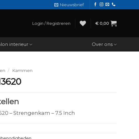
Nieuwsbrief
Login / Registreren
€
0,00
lon interieur
Over ons
den
/
Kammen
13620
ellen
20 – Strengenkam – 7.5 Inch
sbenodigheden