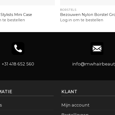
+
BORSTELS
 Stylists Mini Case
Bezouwen Nylon Borstel Gr
 te bestellen
Log in om te bestellen
+31 418 652 560
info@mwhairbeauty
MATIE
KLANT
s
Mijn account