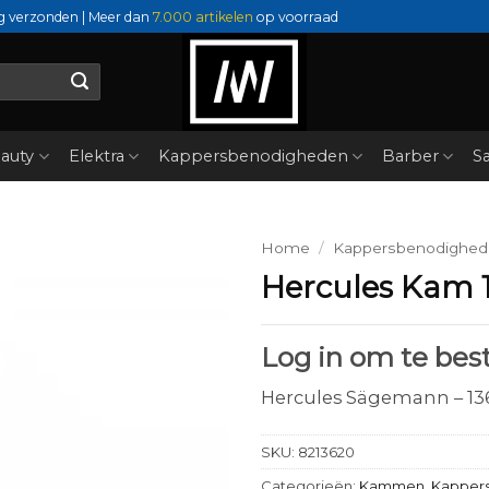
g verzonden | Meer dan
7.000 artikelen
op voorraad
auty
Elektra
Kappersbenodigheden
Barber
Sa
Home
/
Kappersbenodighe
Hercules Kam 
Log in om te best
Hercules Sägemann – 136
SKU:
8213620
Categorieën:
Kammen
,
Kapper