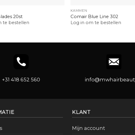
KAMMEN
lades 20st
Comair Blue Line 302
 te bestellen
Log in om te bestellen
+31 418 652 560
info@mwhairbeauty
MATIE
KLANT
s
Mijn account