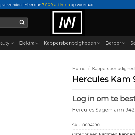
g verzonden | Meer dan
7.000 artikelen
op voorraad
auty
Elektra
Kappersbenodigheden
Barber
Sa
Home
/
Kappersbenodighe
Hercules Kam 
Log in om te best
Hercules Sagemann 942
SKU:
8094290
Categorieën:
Kammen
,
Kapper