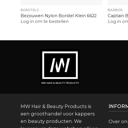
BORSTELS
BARBER
Bezouwen Nylon Borstel Klein 6622
Captain B
Log in om te bestellen
Log in om
MW Hair & Beauty Products is
INFOR
een groothandel voor kappers
en beauty producten. We
Over on