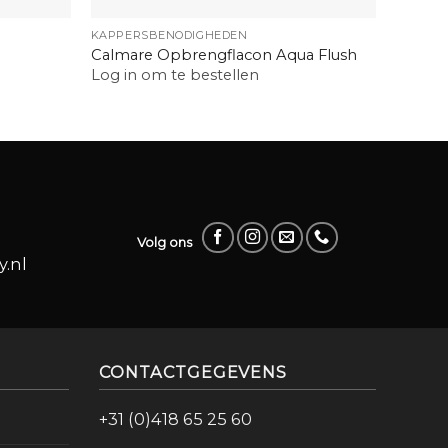
KAPPERSBENODIGHEDEN
BEAUTY
Barbic
Calmare Opbrengflacon Aqua Flush
Jar
Log in om te bestellen
Log in
Volg ons
.nl
CONTACTGEGEVENS
+31 (0)418 65 25 60