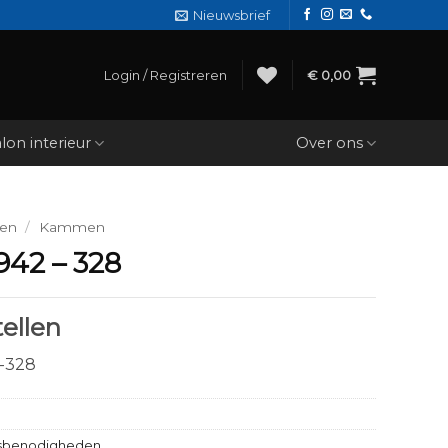
Nieuwsbrief
Login / Registreren
€
0,00
lon interieur
Over ons
den
/
Kammen
942 – 328
ellen
-328
sbenodigheden