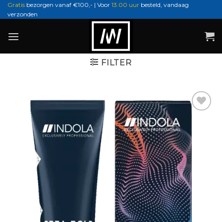
Ga
Gratis
bezorgen vanaf €100,- | Voor
13.00 uur
besteld, vandaag
verzonden
naar
inhoud
FILTER