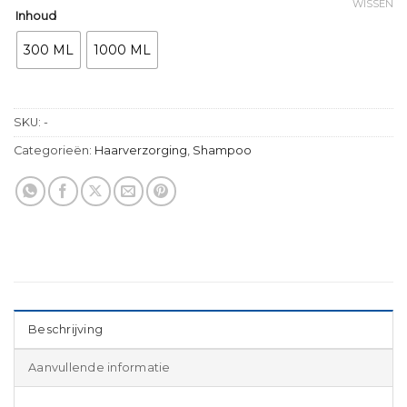
WISSEN
Inhoud
300 ML
1000 ML
SKU:
-
Categorieën:
Haarverzorging
,
Shampoo
Beschrijving
Aanvullende informatie