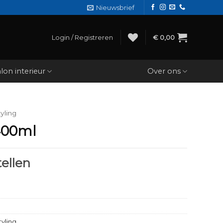
Nieuwsbrief
Login / Registreren
€
0,00
lon interieur
Over ons
yling
400ml
ellen
tyling