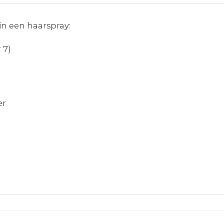
 in een haarspray:
 7)
er