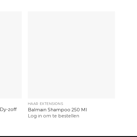
+
+
HAAR EXTENSIONS
HAARVE
 Dy-zoff
Balmain Shampoo 250 Ml
Calmar
Log in om te bestellen
Log in