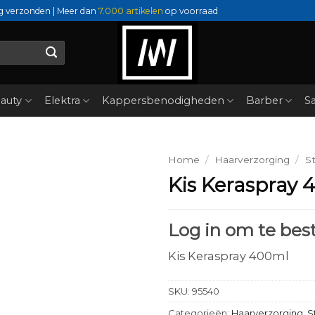
g verzonden | Meer dan
7.000 artikelen
op voorraad
auty
Elektra
Kappersbenodigheden
Barber
Sa
Home
/
Haarverzorging
/
St
Kis Keraspray 
Log in om te best
Kis Keraspray 400ml
SKU:
95540
Categorieën:
Haarverzorging
,
S