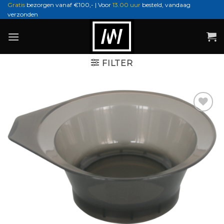
Ga
Gratis
bezorgen vanaf €100,- | Voor
13.00 uur
besteld, vandaag
verzonden
naar
inhoud
FILTER