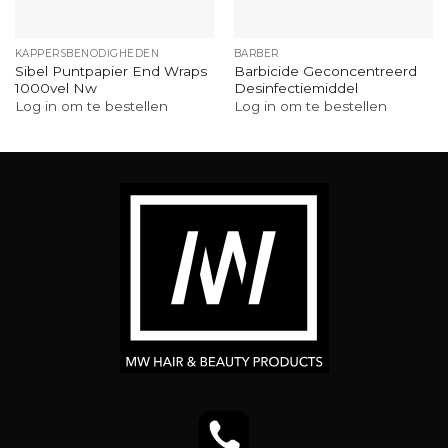
KAPPERSBENODIGHEDEN
BARBER
Sibel Puntpapier End Wraps
Barbicide Geconcentreerd
1000vel Nw
Desinfectiemiddel
Log in om te bestellen
Log in om te bestellen