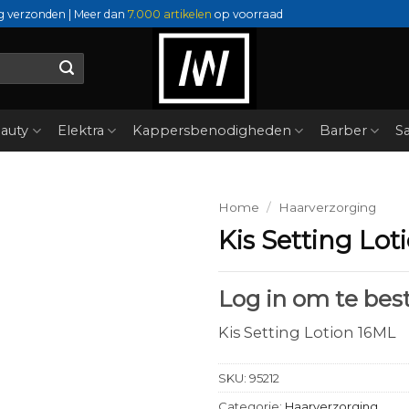
g verzonden | Meer dan
7.000 artikelen
op voorraad
auty
Elektra
Kappersbenodigheden
Barber
Sa
Home
/
Haarverzorging
Kis Setting Lot
Log in om te best
Kis Setting Lotion 16ML
SKU:
95212
Categorie:
Haarverzorging