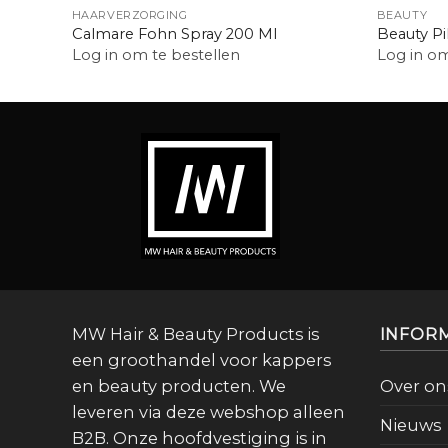
HAARVERZORGING
BEAUTY
Calmare Fohn Spray 200 Ml
Beauty Pi
Log in om te bestellen
Log in om
MW Hair & Beauty Products is
INFOR
een groothandel voor kappers
en beauty producten. We
Over on
leveren via deze webshop alleen
Nieuws
B2B. Onze hoofdvestiging is in