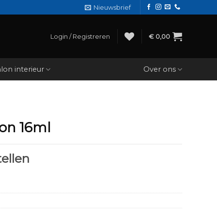
Nieuwsbrief
Login / Registreren
€
0,00
lon interieur
Over ons
ion 16ml
ellen