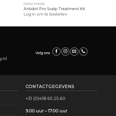
CONDITIONER
BARBE
Antidot Pro Scalp Treatment Kit
Bulgari
Log in om te bestellen
Log in
Volg ons
.nl
CONTACTGEGEVENS
+31 (0)418 65 25 60
9.00 uur – 17.00 uur