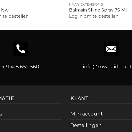
HAAR EXTENSIONS
llow
Balmain Shine Spray 75 Ml
 te bestellen
Log in om te bestellen
+31 418 652 560
info@mwhairbeauty
MATIE
KLANT
s
Mijn account
Bestellingen