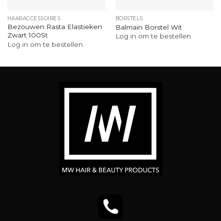
HAARACCESSOIRES
BORSTELS
Bezouwen Rasta Elastieken
Balmain Borstel Wit
Zwart 100St
Log in om te bestellen
Log in om te bestellen