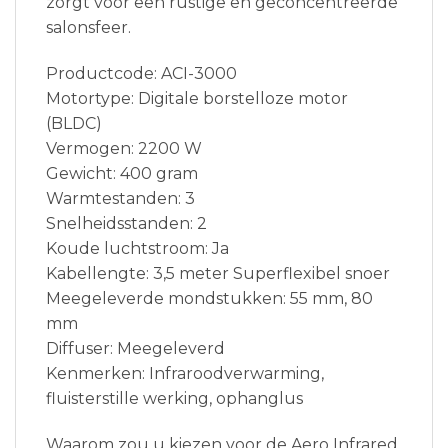
zorgt voor een rustige en geconcentreerde
salonsfeer.
Productcode:
ACI-3000
Motortype:
Digitale borstelloze motor
(BLDC)
Vermogen:
2200 W
Gewicht:
400 gram
Warmtestanden:
3
Snelheidsstanden:
2
Koude luchtstroom:
Ja
Kabellengte:
3,5 meter Superflexibel snoer
Meegeleverde mondstukken:
55 mm, 80
mm
Diffuser:
Meegeleverd
Kenmerken:
Infraroodverwarming,
fluisterstille werking, ophanglus
Waarom zou u kiezen voor de Aero Infrared