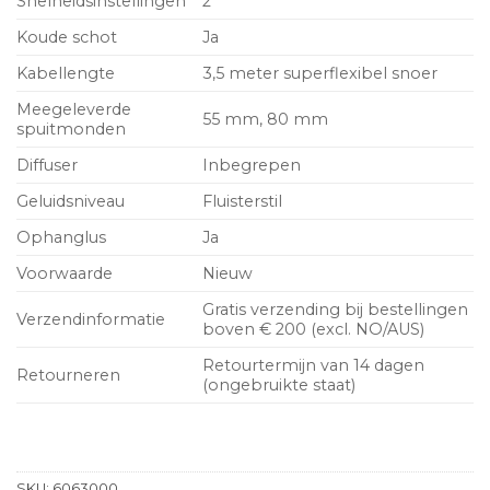
Snelheidsinstellingen
2
Koude schot
Ja
Kabellengte
3,5 meter superflexibel snoer
Meegeleverde
55 mm, 80 mm
spuitmonden
Diffuser
Inbegrepen
Geluidsniveau
Fluisterstil
Ophanglus
Ja
Voorwaarde
Nieuw
Gratis verzending bij bestellingen
Verzendinformatie
boven € 200 (excl. NO/AUS)
Retourtermijn van 14 dagen
Retourneren
(ongebruikte staat)
SKU:
6063000