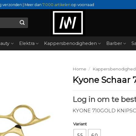
g verzonden | Meer dan
7.000 artikelen
op voorraad
auty
Elektra
Kappersbenodigheden
Barber
Sa
Home
/
Kappersbenodighe
Kyone Schaar 
Log in om te best
KYONE 710GOLD KNIPS
Variant
5.5
6.0