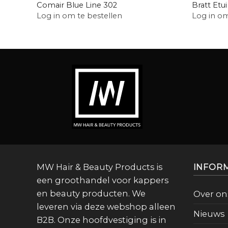
Comair Blue Line 302
Bratt Etui
Log in om te bestellen
Log in om
MW Hair & Beauty Products is
INFOR
een groothandel voor kappers
en beauty producten. We
Over on
leveren via deze webshop alleen
Nieuws
B2B. Onze hoofdvestiging is in