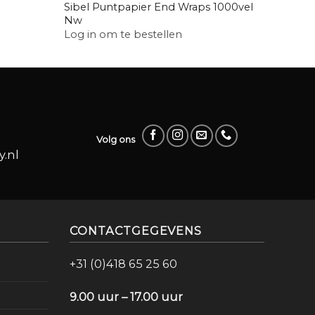
Sibel Puntpapier End Wraps 1000vel
Bezouw
Nw
Log in
Log in om te bestellen
Volg ons
.nl
CONTACTGEGEVENS
+31 (0)418 65 25 60
9.00 uur – 17.00 uur