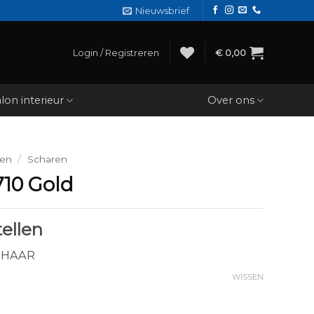
Nieuwsbrief
Login / Registreren
€
0,00
lon interieur
Over ons
den
/
Scharen
710 Gold
ellen
CHAAR
WISSEN