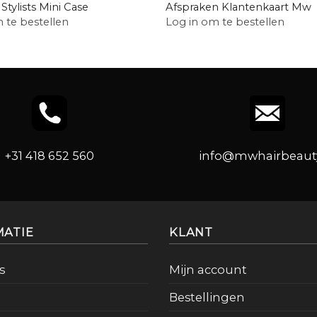
 Stylists Mini Case
Afspraken Klantenkaart Mw
 te bestellen
Log in om te bestellen
+31 418 652 560
info@mwhairbeauty
MATIE
KLANT
s
Mijn account
Bestellingen