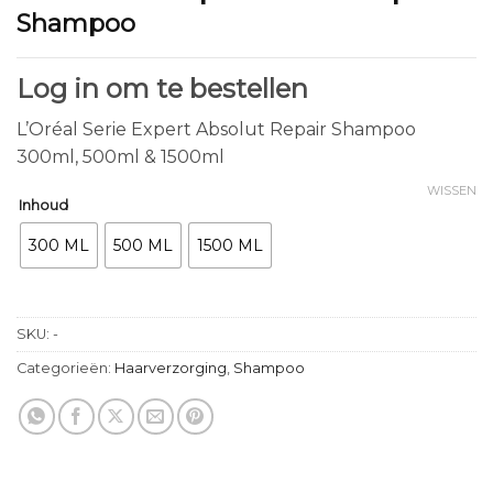
Shampoo
Log in om te bestellen
L’Oréal Serie Expert Absolut Repair Shampoo
300ml, 500ml & 1500ml
WISSEN
Inhoud
300 ML
500 ML
1500 ML
SKU:
-
Categorieën:
Haarverzorging
,
Shampoo