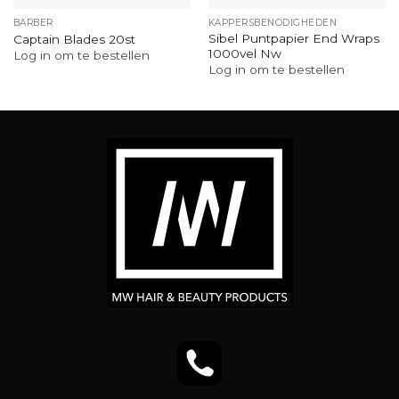
BARBER
KAPPERSBENODIGHEDEN
Sibel Puntpapier End Wraps
Captain Blades 20st
1000vel Nw
Log in om te bestellen
Log in om te bestellen