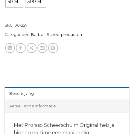
50 ML
300 ML
SKU:
00-227
Categorieën:
Barber
,
Scheerproducten
Beschrijving
Aanvullende informatie
Met Proraso Scheerschuim Original heb je
binnen no-time een mooi romig