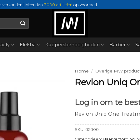
g verzonden | Meer dan
7.000 artikelen
op voorraad
auty
Elektra
Kappersbenodigheden
Barber
Sa
Home
/
Overige MW produc
Revlon Uniq O
Log in om te best
Revlon Uniq One Treat
SKU:
05000
Categorieën:
Haarverzorging
,
N