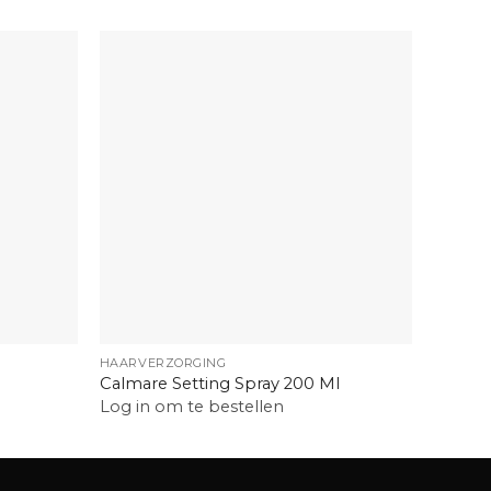
+
+
HAARVERZORGING
HAAR E
Calmare Setting Spray 200 Ml
Balmai
Log in om te bestellen
Log in