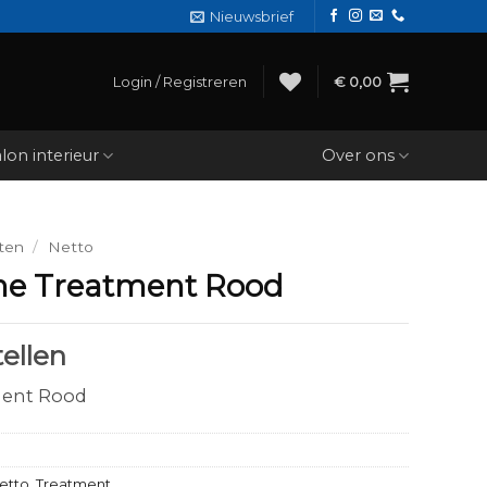
Nieuwsbrief
Login / Registreren
€
0,00
lon interieur
Over ons
ten
/
Netto
ne Treatment Rood
ellen
ment Rood
etto
,
Treatment