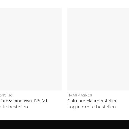
+
ORGING
HAARMASKER
Care&shine Wax 125 Ml
Calmare Haarhersteller
 te bestellen
Log in om te bestellen