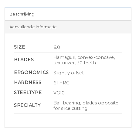
Beschrijving
Aanvullende informatie
SIZE
6.0
Hamaguri, convex-concave,
BLADES
texturizer, 30 teeth
ERGONOMICS
Slightly offset
HARDNESS
61 HRC
STEELTYPE
VG10
Ball bearing, blades opposite
SPECIALTY
for slice cutting