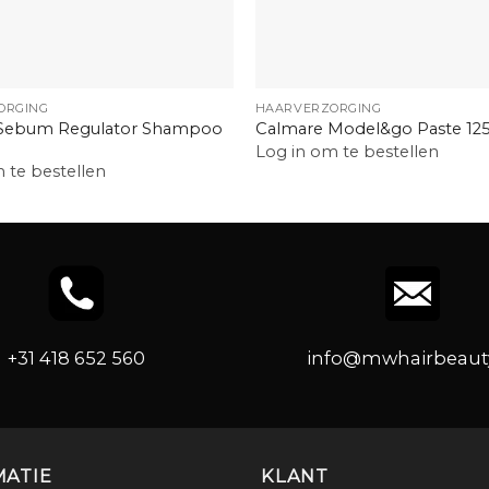
+
ORGING
HAARVERZORGING
Sebum Regulator Shampoo
Calmare Model&go Paste 12
Log in om te bestellen
 te bestellen
+31 418 652 560
info@mwhairbeauty
MATIE
KLANT