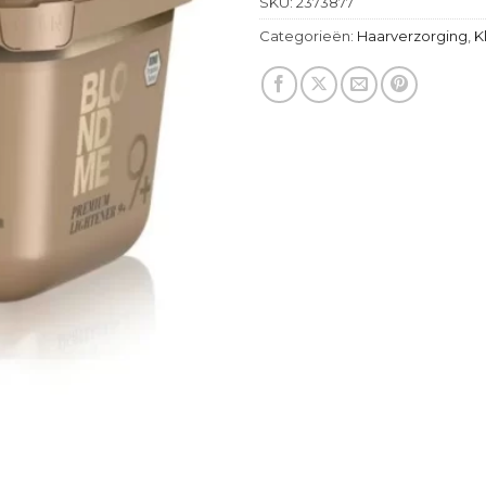
SKU:
2373877
Categorieën:
Haarverzorging
,
K