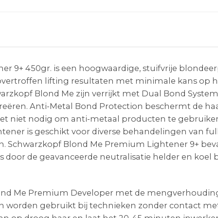
9+ 450gr. is een hoogwaardige, stuifvrije blondeerpo
ertroffen lifting resultaten met minimale kans op h
arzkopf Blond Me zijn verrijkt met Dual Bond Syste
reëren. Anti-Metal Bond Protection beschermt de haa
et niet nodig om anti-metaal producten te gebruiken
ener is geschikt voor diverse behandelingen van full
en. Schwarzkopf Blond Me Premium Lightener 9+ bev
is door de geavanceerde neutralisatie helder en koel
lond Me Premium Developer met de mengverhouding van 
n worden gebruikt bij technieken zonder contact met
n op droog haar en laat het 20-45 minuten inwerken