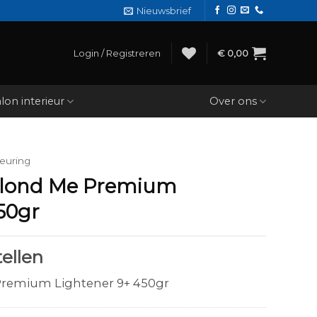
Nieuwsbrief
Login / Registreren
€
0,00
lon interieur
Over ons
euring
Blond Me Premium
50gr
ellen
Premium Lightener 9+ 450gr