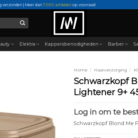
g verzonden | Meer dan
7.000 artikelen
op voorraad
auty
Elektra
Kappersbenodigheden
Barber
Sa
Home
/
Haarverzorging
/
Kl
Schwarzkopf 
Lightener 9+ 4
Log in om te best
Schwarzkopf Blond Me 