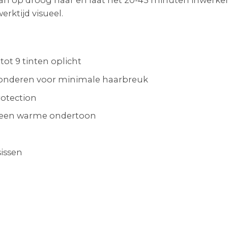
erktijd visueel.
tot 9 tinten oplicht
blonderen voor minimale haarbreuk
rotection
n een warme ondertoon
sissen