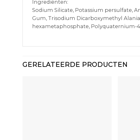
Ingrediënten:
Sodium Silicate, Potassium persulfate,
Gum, Trisodium Dicarboxymethyl Alaniate
hexametaphosphate, Polyquaternium-4, Hyd
GERELATEERDE PRODUCTEN