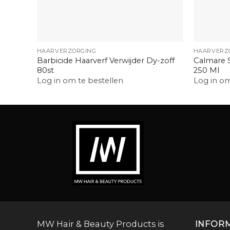
+
+
HAARVERZORGING
HAARVERZ
Barbicide Haarverf Verwijder Dy-zoff
Calmare 
80st
250 Ml
Log in om te bestellen
Log in om
MW Hair & Beauty Products is
INFOR