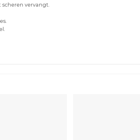
t scheren vervangt.
es.
l.