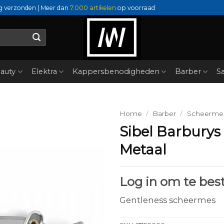
g verzonden | Meer dan
7.000 artikelen
op voorraad
auty
Elektra
Kappersbenodigheden
Barber
Sa
Home
/
Barber
/
Scheerme
Sibel Barburys
Metaal
Log in om te best
Gentleness scheermes