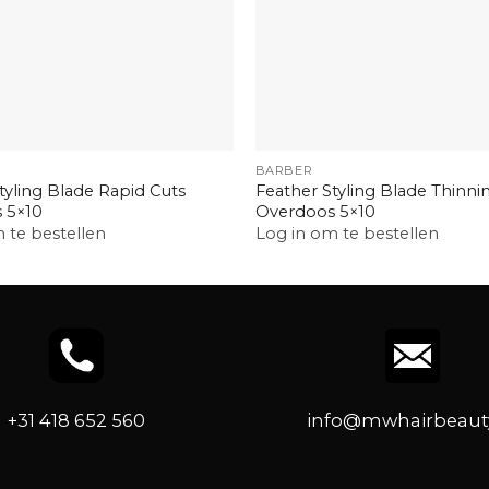
+
BARBER
tyling Blade Rapid Cuts
Feather Styling Blade Thinni
 5×10
Overdoos 5×10
 te bestellen
Log in om te bestellen
+31 418 652 560
info@mwhairbeauty