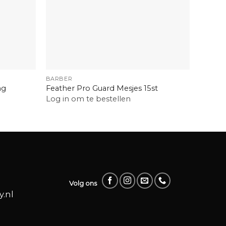
+
+
BARBER
BARBE
ng
Barbic
Feather Pro Guard Mesjes 15st
Desinf
Log in om te bestellen
Log in
Volg ons
.nl