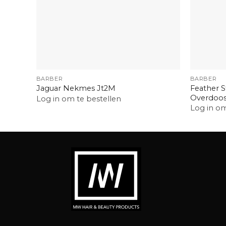
+
+
BARBER
BARBER
Feather S
Jaguar Nekmes Jt2M
Overdoos
Log in om te bestellen
Log in om