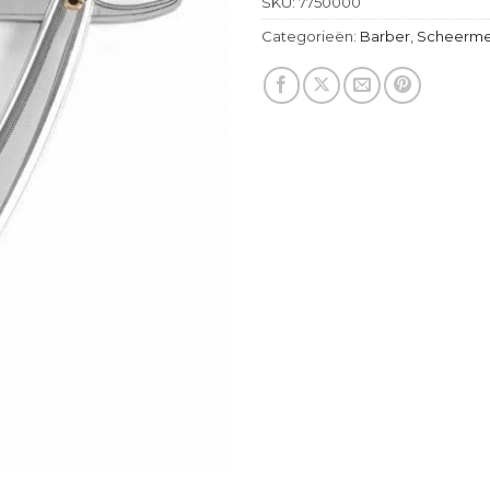
SKU:
7750000
Categorieën:
Barber
,
Scheerme