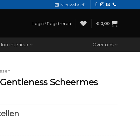
Nieuwsbrief
Login / Registreren
€
0,00
lon interieur
Over ons
ssen
 Gentleness Scheermes
ellen