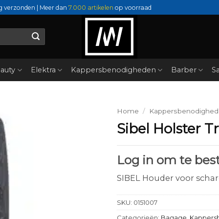
g verzonden | Meer dan
7.000 artikelen
op voorraad
auty
Elektra
Kappersbenodigheden
Barber
Sa
Home
/
Kappersbenodighe
Sibel Holster Tr
Log in om te best
SIBEL Houder voor schar
SKU:
0151007
Categorieën:
Bagage
,
Kappers