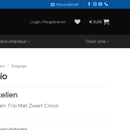
Nieuwsbrief
Login / Registreren
€
0,00
lon interieur
Over ons
den
/
Bagage
io
ellen
en Trio Mat Zwart Croco
benodigheden