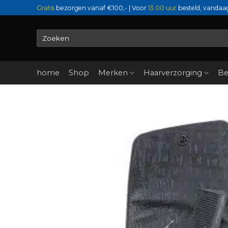
Ga
Gratis
bezorgen vanaf €100,- | Voor
13.00 uur
besteld, vandaa
naar
inhoud
Zoeken
naar:
home
Shop
Merken
Haarverzorging
Be