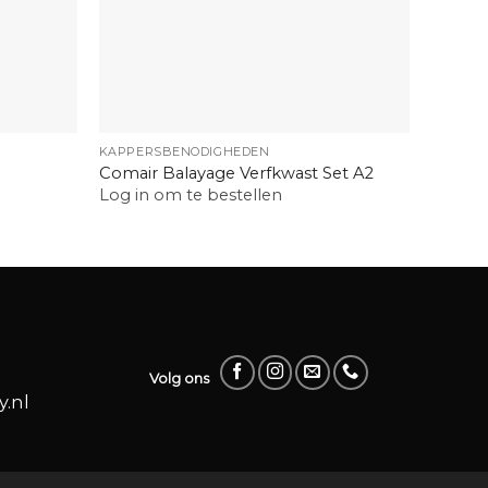
+
+
KAPPERSBENODIGHEDEN
KAMME
Comair Balayage Verfkwast Set A2
Comair
Log in om te bestellen
Log in
Volg ons
.nl