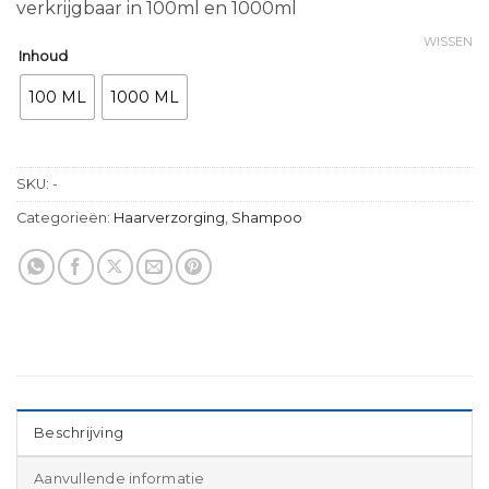
verkrijgbaar in 100ml en 1000ml
WISSEN
Inhoud
100 ML
1000 ML
SKU:
-
Categorieën:
Haarverzorging
,
Shampoo
Beschrijving
Aanvullende informatie