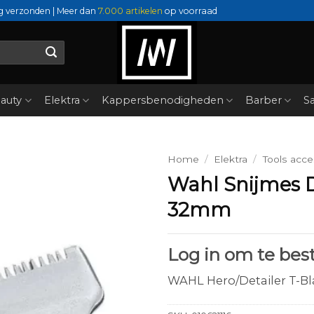
g verzonden | Meer dan
7.000 artikelen
op voorraad
auty
Elektra
Kappersbenodigheden
Barber
Sa
Home
/
Elektra
/
Tools acce
Wahl Snijmes D
32mm
Log in om te best
WAHL Hero/Detailer T-B