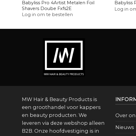
Babyliss Pro 4Artist Metalen Foil
Babyliss 
Shavers Doube Fxfs2E
Log in om
Log in om te bestellen
MW Hair & Beauty Products is
INFOR
een groothandel voor kappers
en beauty producten. We
Over on
leveren via deze webshop alleen
Nieuws
B2B. Onze hoofdvestiging is in