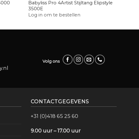
 3000
Babyliss Pro 4Artist Stijltang Elipstyle
Diva Xx
3500E
Log in
Log in om te bestellen
Volg ons
.nl
CONTACTGEGEVENS
+31 (0)418 65 25 60
9.00 uur – 17.00 uur