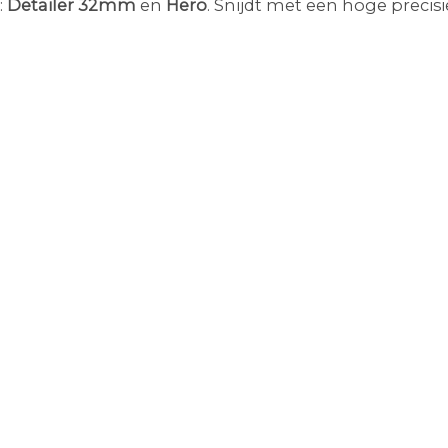
:
Detailer 32mm
en
Hero
. Snijdt met een hoge precis