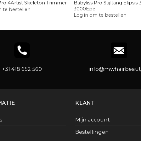
Babyliss Pro Stijltang Elipsis
Pro 4Artist Skeleton Trimmer
3000Epe
 te bestellen
Log in om te bestellen
+31 418 652 560
info@mwhairbeauty
MATIE
KLANT
s
Mijn account
Bestellingen