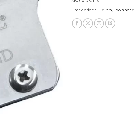
SKU:
010621116
Categorieën:
Elektra
,
Tools acce