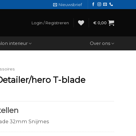
Nieuwsbrief
Login / Registreren
€
0,00
lon interieur
Over ons
ssoires
etailer/hero T-blade
ellen
lade 32mm Snijmes