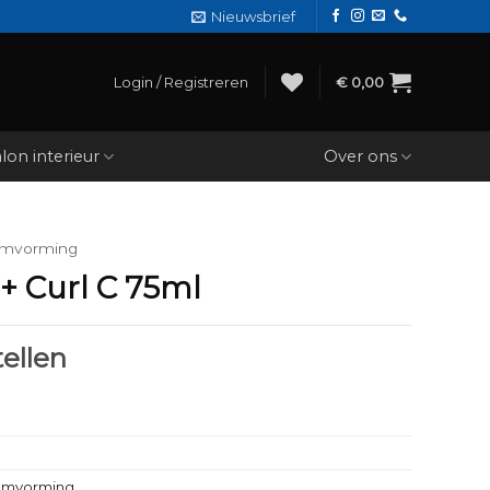
Nieuwsbrief
Login / Registreren
€
0,00
lon interieur
Over ons
mvorming
 + Curl C 75ml
ellen
mvorming