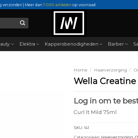
g verzonden | Meer dan
7.000 artikelen
op voorraad
auty
Elektra
Kappersbenodigheden
Barber
Sa
Home
/
Haarverzorging
/
O
Wella Creatine
Log in om te best
Curl It Mild 75ml
SKU:
141
Categorieën:
Haarverzorging
,
O