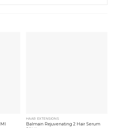
+
+
HAAR EXTENSIONS
BEAUTY
Balmain Rejuvenating 2 Hair Serum
 Ml
Beauty