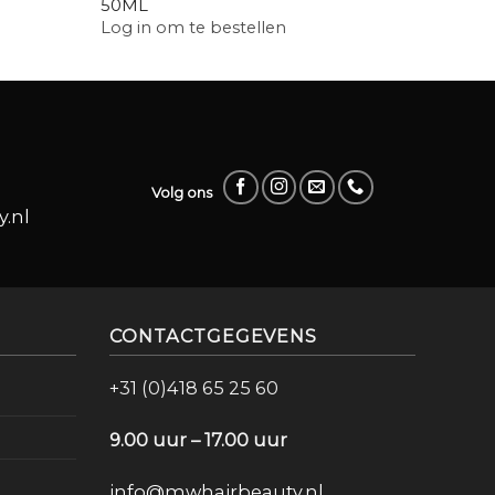
50ML
Log in
Log in om te bestellen
Volg ons
.nl
CONTACTGEGEVENS
+31 (0)418 65 25 60
9.00 uur – 17.00 uur
info@mwhairbeauty.nl