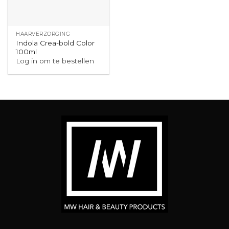
HAARVERZORGING
Indola Crea-bold Color
100ml
Log in om te bestellen