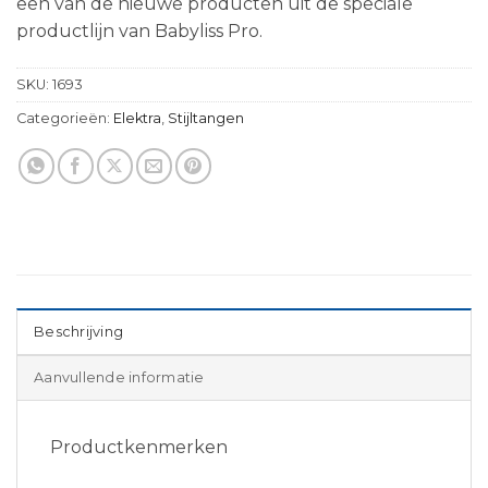
een van de nieuwe producten uit de speciale
productlijn van Babyliss Pro.
SKU:
1693
Categorieën:
Elektra
,
Stijltangen
Beschrijving
Aanvullende informatie
Productkenmerken