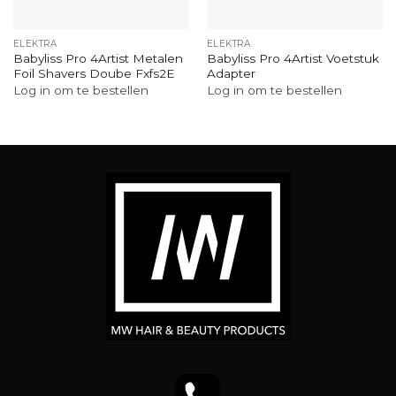
ELEKTRA
ELEKTRA
Babyliss Pro 4Artist Metalen
Babyliss Pro 4Artist Voetstuk
Foil Shavers Doube Fxfs2E
Adapter
Log in om te bestellen
Log in om te bestellen