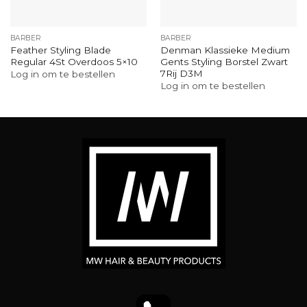
BARBER
BARBER
Feather Styling Blade
Denman Klassieke Medium
Regular 4St Overdoos 5×10
Gents Styling Borstel Zwart
7Rij D3M
Log in om te bestellen
Log in om te bestellen