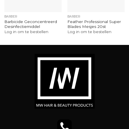
BARBER
BARBER
Barbicide Geconcentreerd
Feather Professional Super
Desinfectiemiddel
Blades Mesjes 20st
Log in om te bestellen
Log in om te bestellen