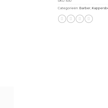
SKU:
450
Categorieën:
Barber
,
Kappersb