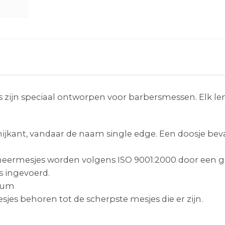
s zijn speciaal ontworpen voor barbersmessen. Elk l
kant, vandaar de naam single edge. Een doosje bevat
heermesjes worden volgens ISO 9001:2000 door een ge
s ingevoerd.
inum
jes behoren tot de scherpste mesjes die er zijn.