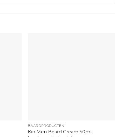
+
+
BAARDPRODUCTEN
BARBE
Kin Men Beard Cream 50ml
Denman