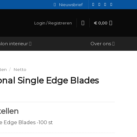
Nieuwsbrief
Login / Registreren
€
0,00
lon interieur
Over ons
ten
/
Netto
onal Single Edge Blades
ellen
e Edge Blades -100 st