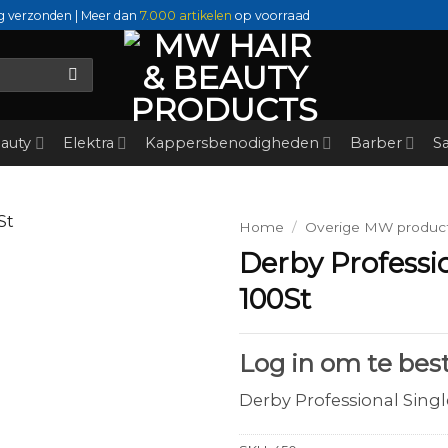
g verzonden | Meer dan
7.000 artikelen
op voorraad
auty
Elektra
Kappersbenodigheden
Barber
Sa
Home
/
Overige MW produc
Derby Professi
100St
Log in om te best
Derby Professional Singl