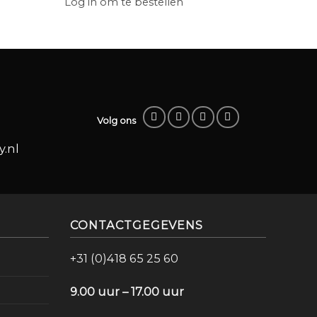
Log in om te bestellen
Log in
Volg ons
.nl
CONTACTGEGEVENS
+31 (0)418 65 25 60
9.00 uur – 17.00 uur