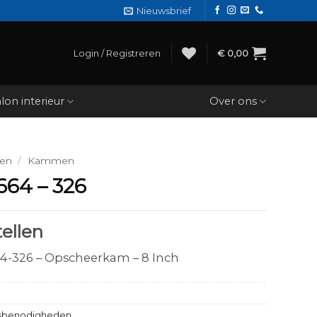
Nieuwsbrief
Login / Registreren
€
0,00
lon interieur
Over ons
den
/
Kammen
664 – 326
ellen
4-326 – Opscheerkam – 8 Inch
sbenodigheden