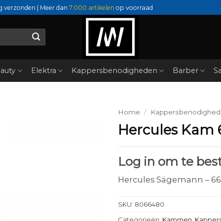
g verzonden | Meer dan
7.000 artikelen
op voorraad
auty
Elektra
Kappersbenodigheden
Barber
Sa
Home
/
Kappersbenodighe
Hercules Kam 
Log in om te best
Hercules Sägemann – 66
SKU:
8066480
Categorieën:
Kammen
,
Kapper