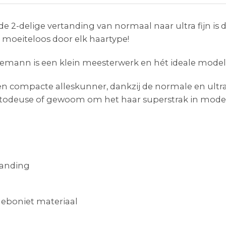
 2-delige vertanding van normaal naar ultra fijn is
moeiteloos door elk haartype!
mann is een klein meesterwerk en hét ideale model
 compacte alleskunner, dankzij de normale en ultra f
 todeuse of gewoom om het haar superstrak in model
tanding
 eboniet materiaal