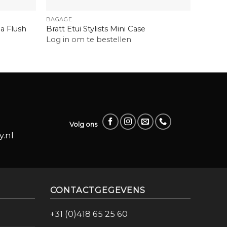
+
+
BAGAGE
HAARAC
a Flush
Bratt Etui Stylists Mini Case
Bezouw
Log in om te bestellen
Log in
Volg ons
.nl
CONTACTGEGEVENS
+31 (0)418 65 25 60