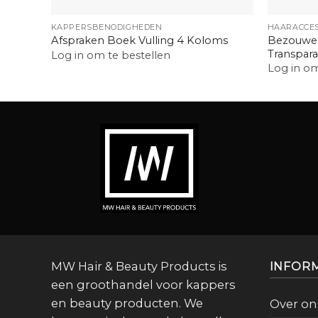
+
+
KAPPERSBENODIGHEDEN
HAARACCES
Bezouwen
Afspraken Boek Vulling 4 Koloms
Transpara
Log in om te bestellen
Log in om
MW Hair & Beauty Products is
INFOR
een groothandel voor kappers
en beauty producten. We
Over on