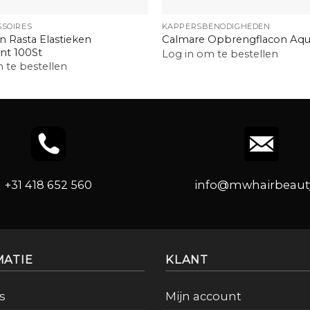
+
SOIRES
KAPPERSBENODIGHEDEN
 Rasta Elastieken
Calmare Opbrengflacon Aqu
nt 100St
Log in om te bestellen
 te bestellen
+31 418 652 560
info@mwhairbeauty
MATIE
KLANT
s
Mijn account