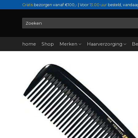
Ga
Gratis
bezorgen vanaf €100,- | Voor
13.00 uur
besteld, vandaa
naar
inhoud
Zoeken
naar:
home
Shop
Merken
Haarverzorging
Be