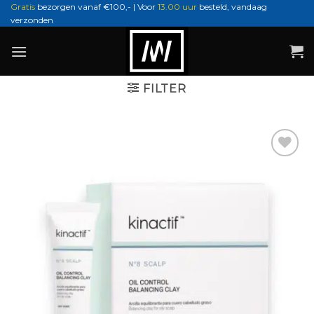
Ga
Gratis
bezorgen vanaf €100,- | Voor
13.00 uur
besteld, vandaag
verzonden
naar
inhoud
FILTER