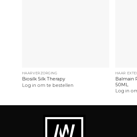
+
+
HAARVERZORGING
HAAR EXTE
Balmain R
Biosilk Silk Therapy
50ML
Log in om te bestellen
Log in om