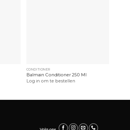
+
+
CONDITIONER
BEAUTY
Balmain Conditioner 250 Ml
Beauty
Log in om te bestellen
Log in
Volg ons