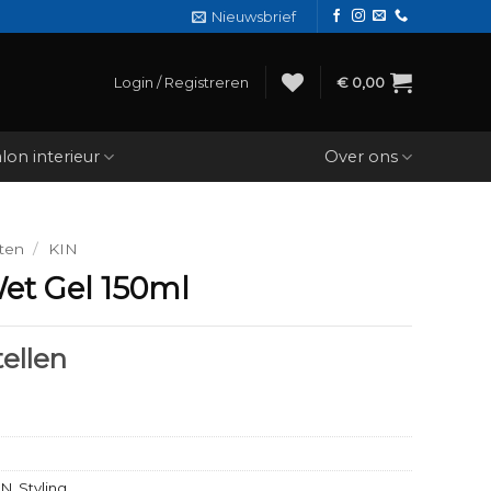
Nieuwsbrief
Login / Registreren
€
0,00
lon interieur
Over ons
ten
/
KIN
et Gel 150ml
ellen
IN
,
Styling