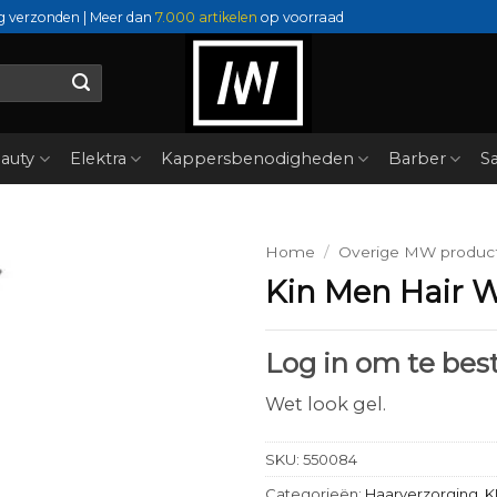
g verzonden | Meer dan
7.000 artikelen
op voorraad
auty
Elektra
Kappersbenodigheden
Barber
Sa
Home
/
Overige MW produc
Kin Men Hair W
Log in om te best
Wet look gel.
SKU:
550084
Categorieën:
Haarverzorging
,
K