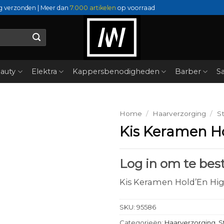
g verzonden | Meer dan
7.000 artikelen
op voorraad
auty
Elektra
Kappersbenodigheden
Barber
Sa
Home
/
Haarverzorging
/
St
Kis Keramen H
Log in om te best
Kis Keramen Hold’En Hi
SKU:
95586
Categorieën:
Haarverzorging
,
S