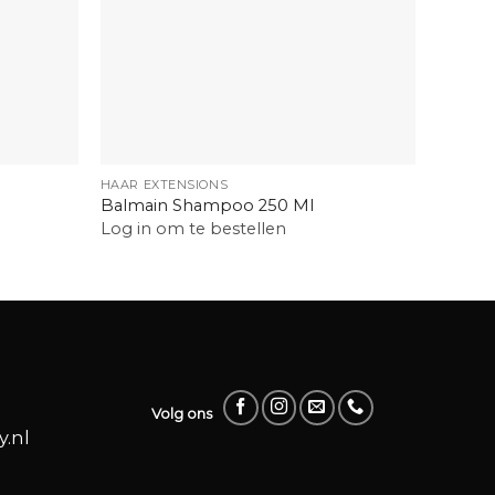
+
+
HAAR EXTENSIONS
HAARVE
Balmain Shampoo 250 Ml
Calmar
Log in om te bestellen
Log in
Volg ons
.nl