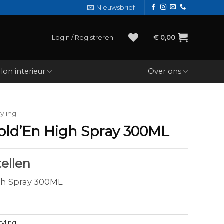
Nieuwsbrief
Login / Registreren
€
0,00
lon interieur
Over ons
yling
old’En High Spray 300ML
ellen
gh Spray 300ML
tyling