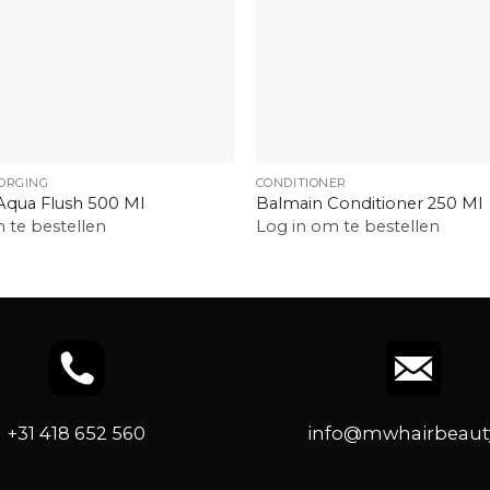
+
ORGING
CONDITIONER
Aqua Flush 500 Ml
Balmain Conditioner 250 Ml
 te bestellen
Log in om te bestellen
+31 418 652 560
info@mwhairbeauty