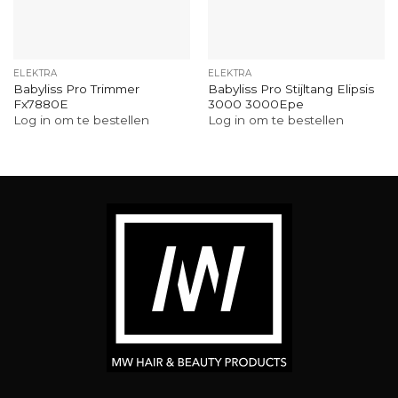
ELEKTRA
ELEKTRA
Babyliss Pro Trimmer
Babyliss Pro Stijltang Elipsis
Fx7880E
3000 3000Epe
Log in om te bestellen
Log in om te bestellen