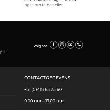
Jar
Log in om te bestellen
Log in
Volg ons
.nl
CONTACTGEGEVENS
+31 (0)418 65 25 60
9.00 uur – 17.00 uur