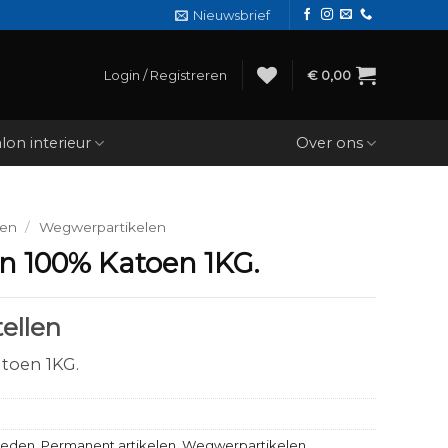
Nieuwsbrief
Login / Registreren
€
0,00
lon interieur
Over ons
den
/
Wegwerpartikelen
en 100% Katoen 1KG.
ellen
atoen 1KG.
heden
,
Permanent artikelen
,
Wegwerpartikelen