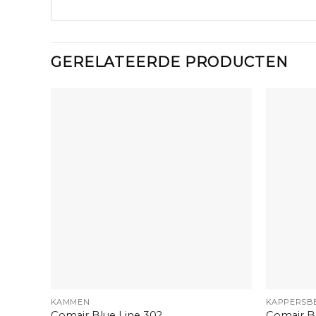
GERELATEERDE PRODUCTEN
+
+
KAMMEN
KAPPERSB
Comair Blue Line 302
Comair B