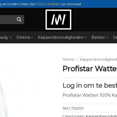
g verzonden | Meer dan
7.000 artikelen
op voorraad
auty
Elektra
Kappersbenodigheden
Barber
Sa
Home
/
Kappersbenodighe
Profistar Watt
Log in om te best
Profistar Watten 100% K
SKU:
702200
Categorieën:
Kappersbenodig