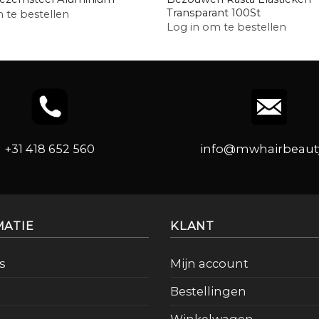
Transparant 100St
 te bestellen
Log in om te bestellen
+31 418 652 560
info@mwhairbeauty
MATIE
KLANT
s
Mijn account
Bestellingen
Winkelwagen