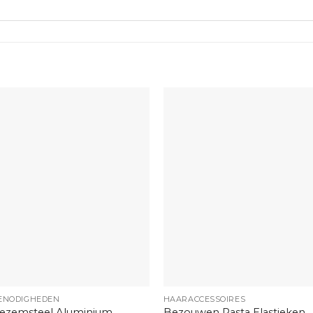
+
ENODIGHEDEN
HAARACCESSOIRES
Bezouwen Rasta Elastieken
ezemsteel Aluminium