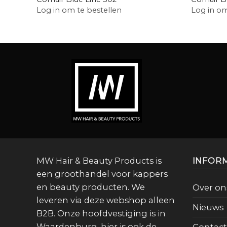
Log in om te bestellen
Log in om
MW Hair & Beauty Products is
INFOR
een groothandel voor kappers
en beauty producten. We
Over on
leveren via deze webshop alleen
Nieuws
B2B. Onze hoofdvestiging is in
Waardenburg, hier is ook de
Contact