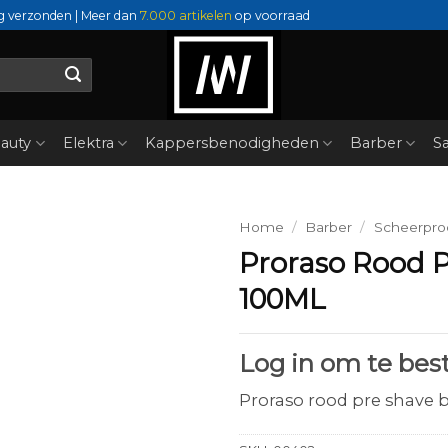
g verzonden | Meer dan
7.000 artikelen
op voorraad
auty
Elektra
Kappersbenodigheden
Barber
Sa
Home
/
Barber
/
Scheerpro
Proraso Rood 
100ML
Log in om te best
Proraso rood pre shave