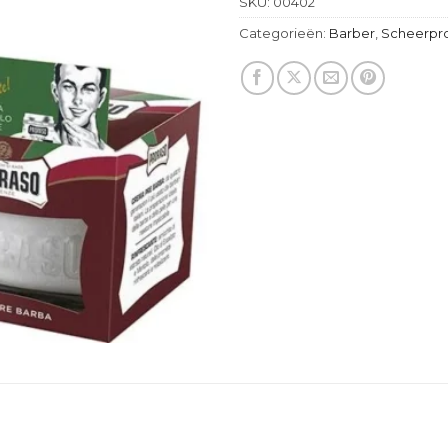
SKU:
00402
Categorieën:
Barber
,
Scheerpr