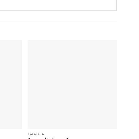
+
+
BARBER
BARBE