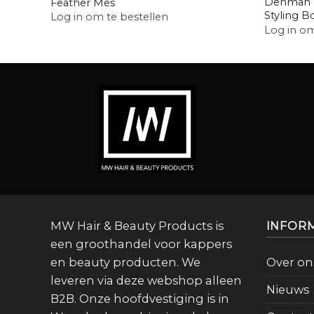
Denman K
Feather Mes
Styling B
Log in om te bestellen
Log in om
MW Hair & Beauty Products is
INFOR
een groothandel voor kappers
en beauty producten. We
Over on
leveren via deze webshop alleen
Nieuws
B2B. Onze hoofdvestiging is in