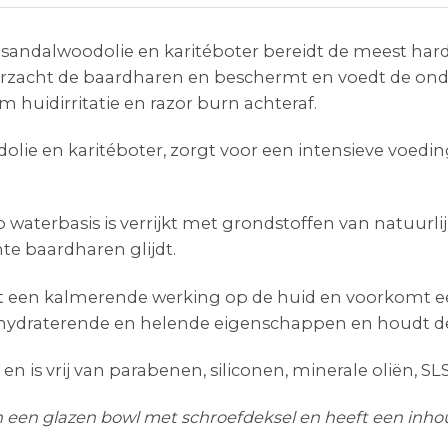
 sandalwoodolie en karitéboter bereidt de meest har
verzacht de baardharen en beschermt en voedt de ond
 huidirritatie en razor burn achteraf.
olie en karitéboter, zorgt voor een intensieve voedi
aterbasis is verrijkt met grondstoffen van natuurli
e baardharen glijdt.
 een kalmerende werking op de huid en voorkomt ee
d hydraterende en helende eigenschappen en houdt de
n is vrij van parabenen, siliconen, minerale oliën, S
n een glazen bowl met schroefdeksel en heeft een inho