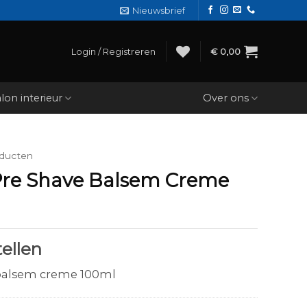
Nieuwsbrief
Login / Registreren
€
0,00
lon interieur
Over ons
ducten
Pre Shave Balsem Creme
ellen
 balsem creme 100ml