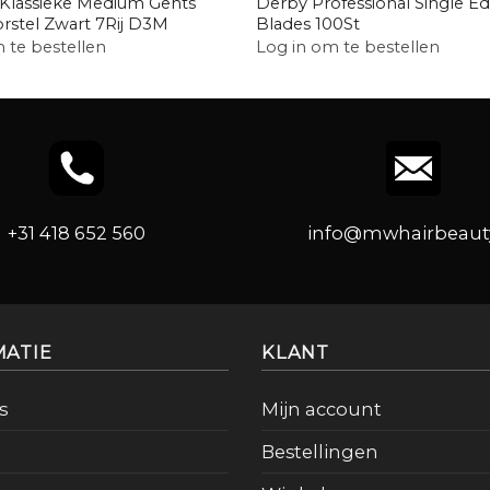
lassieke Medium Gents
Derby Professional Single E
orstel Zwart 7Rij D3M
Blades 100St
 te bestellen
Log in om te bestellen
+31 418 652 560
info@mwhairbeauty
MATIE
KLANT
s
Mijn account
Bestellingen