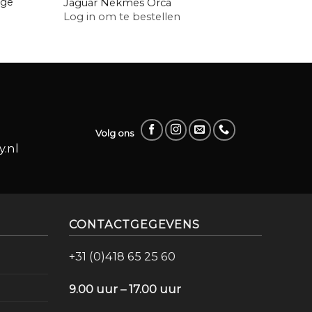
dge
Feathe
Jaguar Nekmes Orca
Mesjes
Log in om te bestellen
Log in
Volg ons
.nl
CONTACTGEGEVENS
+31 (0)418 65 25 60
9.00 uur – 17.00 uur