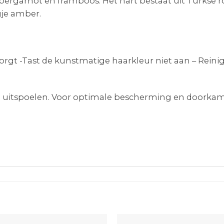
rgamot en framboos. Het hart bestaat uit Turkse roos,
je amber.
rzorgt -Tast de kunstmatige haarkleur niet aan – Reini
uitspoelen. Voor optimale bescherming en doorkamb