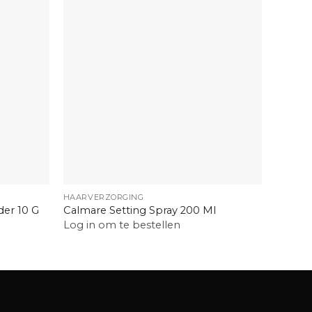
+
+
HAARVERZORGING
HAARVE
er 10 G
Calmare Setting Spray 200 Ml
Biosilk
Log in om te bestellen
Log in