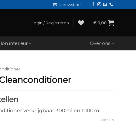
Nieuwsbrief
Login / Registreren
€
0,00
lon interieur
Over ons
onditioner
 Cleanconditioner
ellen
onditioner verkrijgbaar 300ml en 1000ml
WISSEN