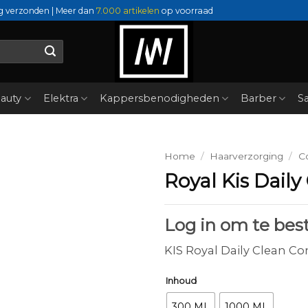
g verzonden | Meer dan
7.000 artikelen
op voorraad
auty
Elektra
Kappersbenodigheden
Barber
Sa
Home
/
Haarverzorging
/
C
Royal Kis Daily
Log in om te best
KIS Royal Daily Clean C
Inhoud
300 ML
1000 ML